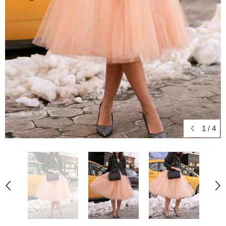
1
/
4