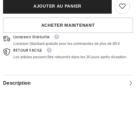
Inrosy
Inrosy
mi-
mi-
AJOUTER AU PANIER
longue
longue
jupe
jupe
plissé
plissé
taille
taille
ACHETER MAINTENANT
élastique
élastique
tutu
tutu
Livraison Gratuite
en
en
tulle
tulle
Livraison Standard gratuite pour les commandes de plus de 89 €
élégant
élégant
RETOUR FACILE
femme
femme
rose
rose
Les articles peuvent être retournés dans les 30 jours après réception.
Description