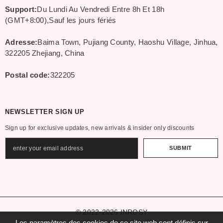
Support:
Du Lundi Au Vendredi Entre 8h Et 18h
(GMT+8:00),Sauf les jours fériés
Adresse:
Baima Town, Pujiang County, Haoshu Village, Jinhua,
322205 Zhejiang, China
Postal code:
322205
NEWSLETTER SIGN UP
Sign up for exclusive updates, new arrivals & insider only discounts
SUBMIT
© 2022-2026 INROSY
Les paramètres des cookies de ce site web sont définis sur