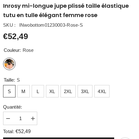
Inrosy mi-longue jupe plissé taille élastique
tutu en tulle élégant femme rose
SKU :
INwobottom01230003-Rose-S
€52,49
Couleur:
Rose
Taille:
S
S
M
L
XL
2XL
3XL
4XL
Quantité:
Diminuer
Augmenter
la
la
quantité
quantité
Total:
€52,49
pour
pour