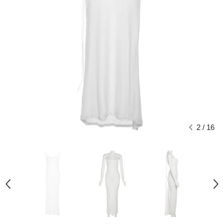
2
/
16