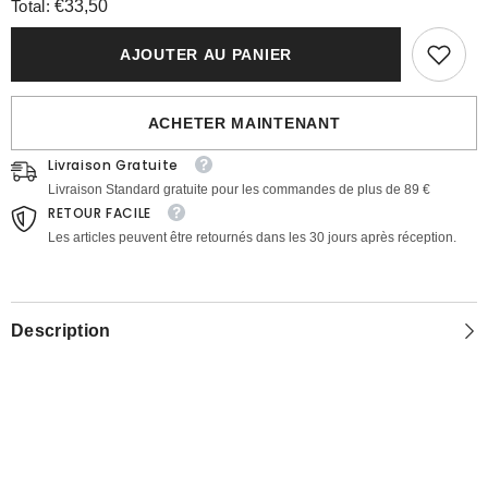
quantité
quantité
Total:
€33,50
pour
pour
Inrosy
Inrosy
longue
longue
AJOUTER AU PANIER
robe
robe
col
col
bénitier
bénitier
dos
dos
ACHETER MAINTENANT
nu
nu
moulante
moulante
Livraison Gratuite
nœud
nœud
bustier
bustier
Livraison Standard gratuite pour les commandes de plus de 89 €
à
à
RETOUR FACILE
fines
fines
brides
brides
Les articles peuvent être retournés dans les 30 jours après réception.
sans
sans
manches
manches
femme
femme
élégant
élégant
de
de
soirée
soirée
Description