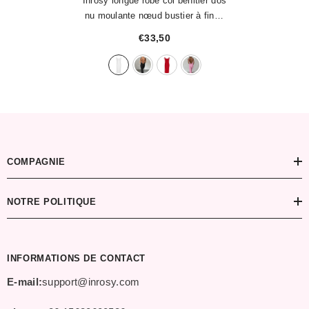
Inrosy longue robe col bénitier dos
nu moulante nœud bustier à fines
brides sans manches femme
€33,50
élégant de soirée
- Blanche
COMPAGNIE
NOTRE POLITIQUE
INFORMATIONS DE CONTACT
E-mail:
support@inrosy.com